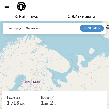
Найти грузы
Найти машины
→
ИЗМЕНИТЬ
Волгоград
Молодечно
Расстояние
Время
1 718
1
2
км
дн
ч