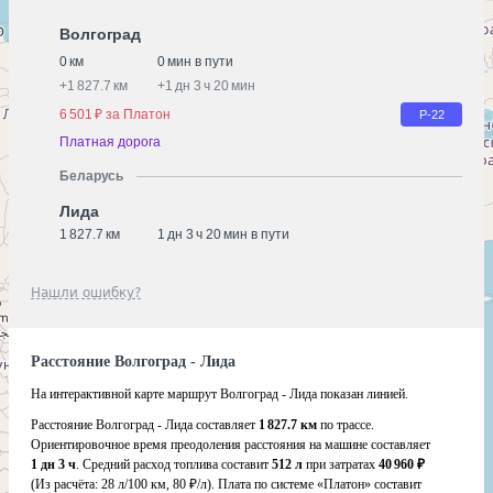
Волгоград
0 км
0 мин в пути
+
1 827.7 км
+
1 дн 3 ч 20 мин
6 501 ₽ за Платон
Р-22
Платная дорога
Беларусь
Лида
1 827.7 км
1 дн 3 ч 20 мин в пути
Нашли ошибку?
Расстояние Волгоград - Лида
На интерактивной карте маршрут Волгоград - Лида показан линией.
Расстояние Волгоград - Лида составляет
1 827.7 км
по трассе.
Ориентировочное время преодоления расстояния на машине составляет
1 дн 3 ч
. Средний расход топлива составит
512 л
при затратах
40 960 ₽
(Из расчёта:
28 л/100 км, 80 ₽/л)
. Плата по системе «Платон» составит