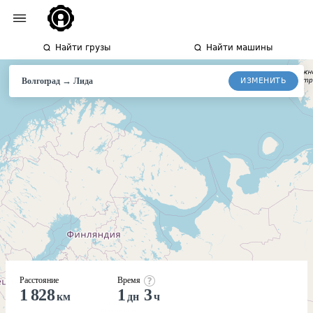
Найти грузы
Найти машины
→
ИЗМЕНИТЬ
Волгоград
Лида
Расстояние
Время
1 828
1
3
км
дн
ч