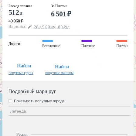
Расход топлива
За Платон
512
6 501
₽
л
40 960
₽
Из расчёта
:
28
л
/100
км
,
80
₽
/
л
Дороги
:
Бесплатные
Платные
Платон
Найти
Найти
попутные грузы
попутные машины
Подробный маршрут
Показывать попутные города
Легенда
Россия