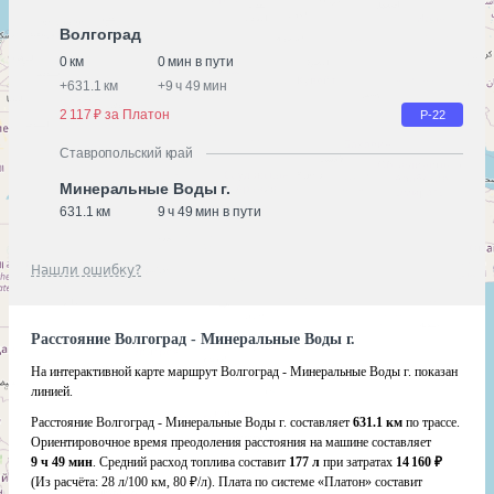
Волгоград
0 км
0 мин в пути
+
631.1 км
+
9 ч 49 мин
2 117 ₽ за Платон
Р-22
Ставропольский край
Минеральные Воды г.
631.1 км
9 ч 49 мин в пути
Нашли ошибку?
Расстояние Волгоград - Минеральные Воды г.
На интерактивной карте маршрут Волгоград - Минеральные Воды г. показан
линией.
Расстояние Волгоград - Минеральные Воды г. составляет
631.1 км
по трассе.
Ориентировочное время преодоления расстояния на машине составляет
9 ч 49 мин
. Средний расход топлива составит
177 л
при затратах
14 160 ₽
(Из расчёта:
28 л/100 км, 80 ₽/л)
. Плата по системе «Платон» составит