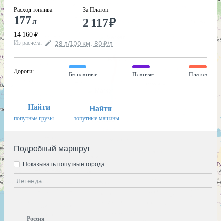
Расход топлива
За Платон
177
2 117
₽
л
14 160
₽
Из расчёта
:
28
л
/100
км
,
80
₽
/
л
Дороги
:
Бесплатные
Платные
Платон
Найти
Найти
попутные грузы
попутные машины
Подробный маршрут
Показывать попутные города
Легенда
Россия