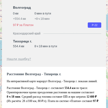
Волгоград
0 км
0 мин в пути
+
554.4 км
+
8 ч 18 мин
97 ₽ за Платон
Р-22
Краснодарский край
Тихорецк г.
554.4 км
8 ч 18 мин в пути
Нашли ошибку?
Расстояние Волгоград - Тихорецк г.
На интерактивной карте маршрут Волгоград - Тихорецк г. показан линией.
Расстояние Волгоград - Тихорецк г. составляет
554.4 км
по трассе.
Ориентировочное время преодоления расстояния на машине составляет
8 ч 18 мин
. Средний расход топлива составит
155 л
при затратах
12 400 ₽
(Из расчёта:
28 л/100 км, 80 ₽/л)
. Плата по системе «Платон» составит
97 ₽
.