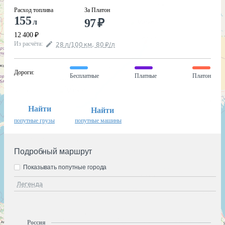
Расход топлива
За Платон
155
97
₽
л
12 400
₽
Из расчёта
:
28
л
/100
км
,
80
₽
/
л
Дороги
:
Бесплатные
Платные
Платон
Найти
Найти
попутные грузы
попутные машины
Подробный маршрут
Показывать попутные города
Легенда
Россия