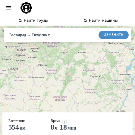
Найти грузы
Найти машины
→
ИЗМЕНИТЬ
Волгоград
Тихорецк
г.
Расстояние
Время
554
8
18
км
ч
мин