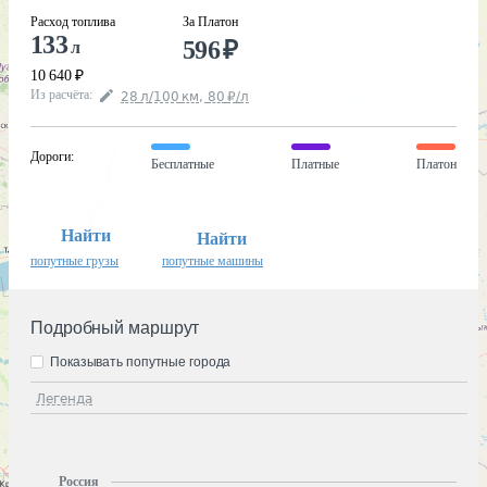
Расход топлива
За Платон
133
596
₽
л
10 640
₽
Из расчёта
:
28
л
/100
км
,
80
₽
/
л
Дороги
:
Бесплатные
Платные
Платон
Найти
Найти
попутные грузы
попутные машины
Подробный маршрут
Показывать попутные города
Легенда
Россия