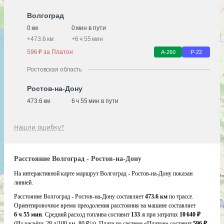
Волгоград
0 км
0 мин в пути
+
473.6 км
+
6 ч 55 мин
596 ₽ за Платон
А-260
Р-22
Ростовская область
Ростов-на-Дону
473.6 км
6 ч 55 мин в пути
Нашли ошибку?
Расстояние Волгоград - Ростов-на-Дону
На интерактивной карте маршрут Волгоград - Ростов-на-Дону показан
линией.
Расстояние Волгоград - Ростов-на-Дону составляет
473.6 км
по трассе.
Ориентировочное время преодоления расстояния на машине составляет
6 ч 55 мин
. Средний расход топлива составит
133 л
при затратах
10 640 ₽
(Из расчёта:
28 л/100 км, 80 ₽/л)
. Плата по системе «Платон» составит
596 ₽
.