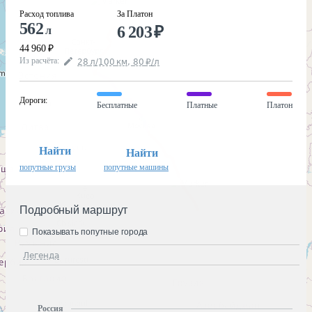
Расход топлива
За Платон
562
6 203
₽
л
44 960
₽
Из расчёта
:
28
л
/100
км
,
80
₽
/
л
Дороги
:
Бесплатные
Платные
Платон
Найти
Найти
попутные грузы
попутные машины
Подробный маршрут
Показывать попутные города
Легенда
Россия