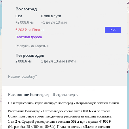
Волгоград
0 км
0 мин в пути
+
2 008.6 км
+
1 дн 2 ч 13 мин
6 203 ₽ за Платон
Р-22
Платная дорога
Республика Карелия
Петрозаводск
2 008.6 км
1 дн 2 ч 13 мин в пути
Нашли ошибку?
Расстояние Волгоград - Петрозаводск
На интерактивной карте маршрут Волгоград - Петрозаводск показан линией.
Расстояние Волгоград - Петрозаводск составляет
2 008.6 км
по трассе.
Ориентировочное время преодоления расстояния на машине составляет
1 дн 2 ч
. Средний расход топлива составит
562 л
при затратах
44 960 ₽
(Из расчёта:
28 л/100 км, 80 ₽/л)
. Плата по системе «Платон» составит