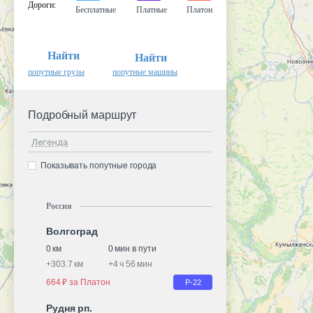
Дороги
:
Бесплатные
Платные
Платон
Найти
Найти
попутные грузы
попутные машины
Подробный маршрут
Легенда
Показывать попутные города
Россия
Волгоград
0 км
0 мин в пути
+
303.7 км
+
4 ч 56 мин
664 ₽ за Платон
Р-22
Рудня рп.