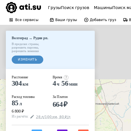
Грузы
Поиск грузов
Машины
Поиск м
Все сервисы
Ваши грузы
Добавить груз
→
Волгоград
Рудня рп.
В пределах страны
,
разрешить паромы
,
разрешить зимники
ИЗМЕНИТЬ
Расстояние
Время
304
4
56
км
ч
мин
Расход топлива
За Платон
85
664
₽
л
6 800
₽
Из расчёта
:
28
л
/100
км
,
80
₽
/
л