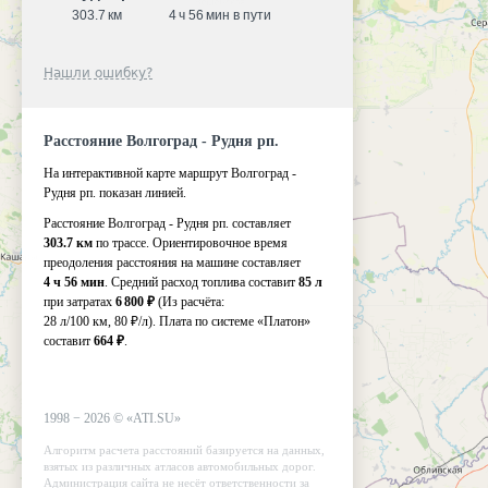
303.7 км
4 ч 56 мин в пути
Нашли ошибку?
Расстояние Волгоград - Рудня рп.
На интерактивной карте маршрут Волгоград -
Рудня рп. показан линией.
Расстояние Волгоград - Рудня рп. составляет
303.7 км
по трассе. Ориентировочное время
преодоления расстояния на машине составляет
4 ч 56 мин
. Средний расход топлива составит
85 л
при затратах
6 800 ₽
(Из расчёта:
28 л/100 км, 80 ₽/л)
. Плата по системе «Платон»
составит
664 ₽
.
1998 −
2026
©
«ATI.SU»
Алгоритм расчета расстояний базируется на данных,
взятых из различных атласов автомобильных дорог.
Администрация сайта не несёт ответственности за