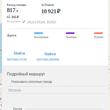
Расход топлива
За Платон
817
10 921
₽
л
65 360
₽
Из расчёта
:
28
л
/100
км
,
80
₽
/
л
Дороги
:
Бесплатные
Платные
Платон
Найти
Найти
попутные грузы
попутные машины
Подробный маршрут
Показывать попутные города
Легенда
Россия