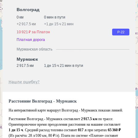
Волгоград
0 км
0 мин в пути
+
2 917.5 км
+
1 дн 15 ч 21 мин
10 921 ₽ за Платон
Р-22
Платная дорога
Мурманская область
Мурманск
2 917.5 км
1 дн 15 ч 21 мин в пути
Нашли ошибку?
Расстояние Волгоград - Мурманск
На интерактивной карте маршрут Волгоград - Мурманск показан линией.
Расстояние Волгоград - Мурманск составляет
2 917.5 км
по трассе.
Ориентировочное время преодоления расстояния на машине составляет
1 дн 15 ч
. Средний расход топлива составит
817 л
при затратах
65 360 ₽
(Из расчёта:
28 л/100 км, 80 ₽/л)
. Плата по системе «Платон» составит