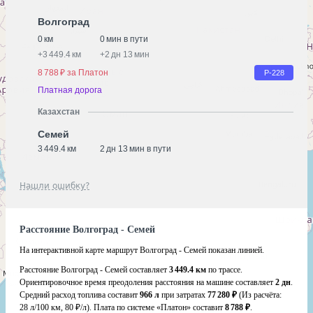
Волгоград
0 км
0 мин в пути
+
3 449.4 км
+
2 дн 13 мин
8 788 ₽ за Платон
Р-228
Платная дорога
Казахстан
Семей
3 449.4 км
2 дн 13 мин в пути
Нашли ошибку?
Расстояние Волгоград - Семей
На интерактивной карте маршрут Волгоград - Семей показан линией.
Расстояние Волгоград - Семей составляет
3 449.4 км
по трассе.
Ориентировочное время преодоления расстояния на машине составляет
2 дн
.
Средний расход топлива составит
966 л
при затратах
77 280 ₽
(Из расчёта:
28 л/100 км, 80 ₽/л)
. Плата по системе «Платон» составит
8 788 ₽
.