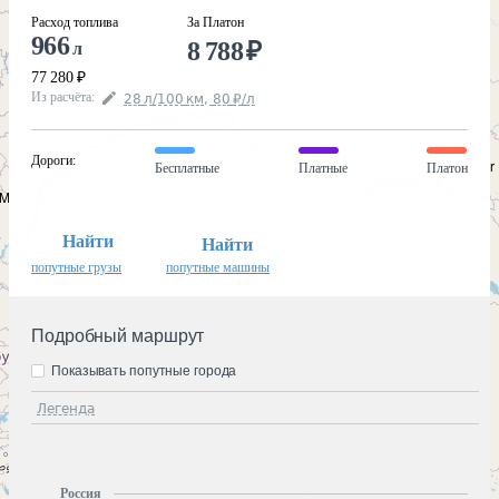
Расход топлива
За Платон
966
8 788
₽
л
77 280
₽
Из расчёта
:
28
л
/100
км
,
80
₽
/
л
Дороги
:
Бесплатные
Платные
Платон
Найти
Найти
попутные грузы
попутные машины
Подробный маршрут
Показывать попутные города
Легенда
Россия