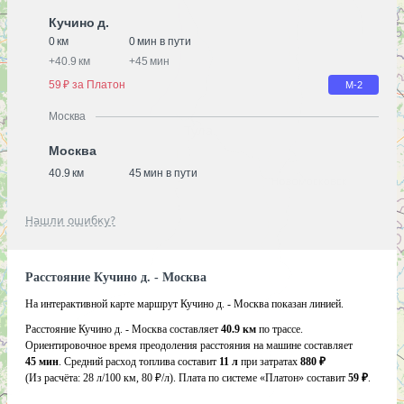
Кучино д.
0 км
0 мин в пути
+
40.9 км
+
45 мин
59 ₽ за Платон
М-2
Москва
Москва
40.9 км
45 мин в пути
Нашли ошибку?
Расстояние Кучино д. - Москва
На интерактивной карте маршрут Кучино д. - Москва показан линией.
Расстояние Кучино д. - Москва составляет
40.9 км
по трассе.
Ориентировочное время преодоления расстояния на машине составляет
45 мин
. Средний расход топлива составит
11 л
при затратах
880 ₽
(Из расчёта:
28 л/100 км, 80 ₽/л)
. Плата по системе «Платон» составит
59 ₽
.