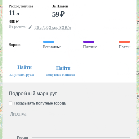
Расход топлива
За Платон
11
59
₽
л
880
₽
Из расчёта
:
28
л
/100
км
,
80
₽
/
л
Дороги
:
Бесплатные
Платные
Платон
Найти
Найти
попутные грузы
попутные машины
Подробный маршрут
Показывать попутные города
Легенда
Россия