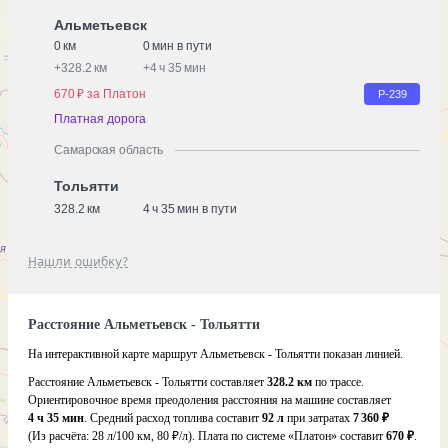
Альметьевск
0 км
0 мин в пути
+
328.2 км
+
4 ч 35 мин
670 ₽ за Платон
Р-239
Платная дорога
Самарская область
Тольятти
328.2 км
4 ч 35 мин в пути
Нашли ошибку?
Расстояние Альметьевск - Тольятти
На интерактивной карте маршрут Альметьевск - Тольятти показан линией.
Расстояние Альметьевск - Тольятти составляет
328.2 км
по трассе.
Ориентировочное время преодоления расстояния на машине составляет
4 ч 35 мин
. Средний расход топлива составит
92 л
при затратах
7 360 ₽
(Из расчёта:
28 л/100 км, 80 ₽/л)
. Плата по системе «Платон» составит
670 ₽
.