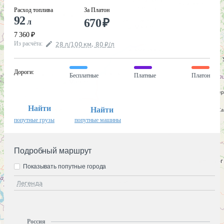
Расход топлива
За Платон
92
670
₽
л
7 360
₽
Из расчёта
:
28
л
/100
км
,
80
₽
/
л
Дороги
:
Бесплатные
Платные
Платон
Найти
Найти
попутные грузы
попутные машины
Подробный маршрут
Показывать попутные города
Легенда
Россия