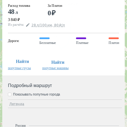
Расход топлива
За Платон
48
0
₽
л
3 840
₽
Из расчёта
:
28
л
/100
км
,
80
₽
/
л
Дороги
:
Бесплатные
Платные
Платон
Найти
Найти
попутные грузы
попутные машины
Подробный маршрут
Показывать попутные города
Легенда
Россия