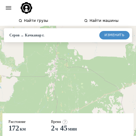
Найти грузы
Найти машины
→
ИЗМЕНИТЬ
Серов
Качканар
г.
Расстояние
Время
172
2
45
км
ч
мин