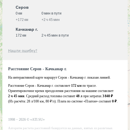
Серов
0 км
0 мин в пути
+
172 км
+
2 ч 45 мин
Качканар г.
172 км
2 ч 45 мин в пути
Нашли ошибку?
Расстояние Серов - Качканар г.
На интерактивной карте маршрут Серов - Качканар г. показан линией.
Расстояние Серов - Качканар г. составляет
172 км
по трассе.
Ориентировочное время преодоления расстояния на машине составляет
2 ч 45 мин
. Средний расход топлива составит
48 л
при затратах
3 840 ₽
(Из расчёта:
28 л/100 км, 80 ₽/л)
. Плата по системе «Платон» составит
0 ₽
.
1998 −
2026
©
«ATI.SU»
Алгоритм расчета расстояний базируется на данных, взятых из различных