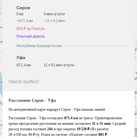
Серов
0 км
0 мин в пути
+
871.4 км
+
11 ч 51 мин
801 ₽ за Платон
Платная дорога
Республика Башкортостан
Уфа
871.4 км
11 ч 51 мин в пути
Нашли ошибку?
Расстояние Серов - Уфа
На интерактивной карте маршрут Серов - Уфа показан линией.
Расстояние Серов - Уфа составляет
871.4 км
по трассе. Ориентировочное
время преодоления расстояния на машине составляет
11 ч 51 мин
. Средний
расход топлива составит
244 л
при затратах
19 520 ₽
(Из расчёта:
28 л/100 км, 80 ₽/л)
. Плата по системе «Платон» составит
801 ₽
.