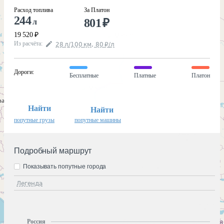
Расход топлива
За Платон
244
801
₽
л
19 520
₽
Из расчёта
:
28
л
/100
км
,
80
₽
/
л
Дороги
:
Бесплатные
Платные
Платон
Найти
Найти
попутные грузы
попутные машины
Подробный маршрут
Показывать попутные города
Легенда
Россия