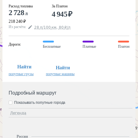
Расход топлива
За Платон
2 728
4 945
₽
л
218 240
₽
Из расчёта
:
28
л
/100
км
,
80
₽
/
л
Дороги
:
Бесплатные
Платные
Платон
Найти
Найти
попутные грузы
попутные машины
Подробный маршрут
Показывать попутные города
Легенда
Россия