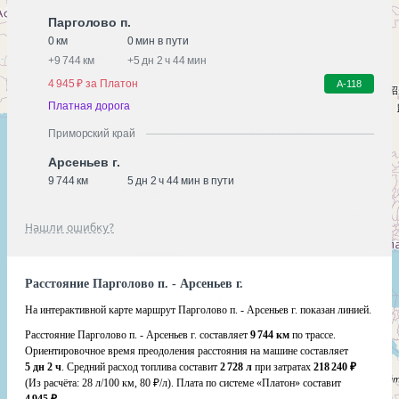
Парголово п.
0 км
0 мин в пути
+
9 744 км
+
5 дн 2 ч 44 мин
4 945 ₽ за Платон
А-118
Платная дорога
Приморский край
Арсеньев г.
9 744 км
5 дн 2 ч 44 мин в пути
Нашли ошибку?
Расстояние Парголово п. - Арсеньев г.
На интерактивной карте маршрут Парголово п. - Арсеньев г. показан линией.
Расстояние Парголово п. - Арсеньев г. составляет
9 744 км
по трассе.
Ориентировочное время преодоления расстояния на машине составляет
5 дн 2 ч
. Средний расход топлива составит
2 728 л
при затратах
218 240 ₽
(Из расчёта:
28 л/100 км, 80 ₽/л)
. Плата по системе «Платон» составит