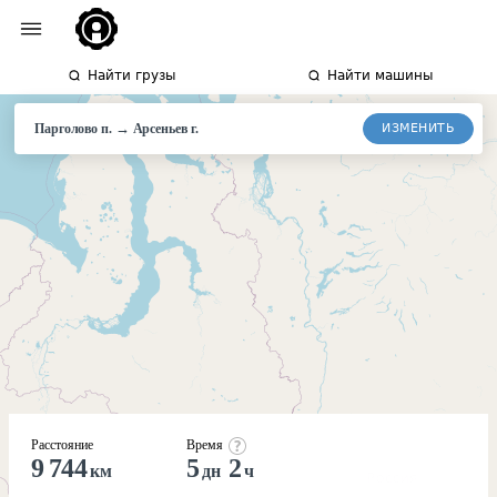
Найти грузы
Найти машины
→
ИЗМЕНИТЬ
Парголово п.
Арсеньев
г.
Расстояние
Время
9 744
5
2
км
дн
ч