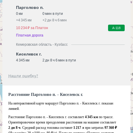
Парголово п.
0 км
0 мин в пути
+
4 345 км
+
2 дн 8 ч 6 мин
10 234 ₽ за Платон
А-118
Платная дорога
Кемеровская область - Кузбасс
Киселевск г.
4 345 км
2 дн 8 ч 6 мин в пути
Нашли ошибку?
Расстояние Парголово п. - Киселевск г.
На интерактивной карте маршрут Парголово п. - Киселевск г. показан
линией.
Расстояние Парголово п. - Киселевск г. составляет
4 345 км
по трассе.
Ориентировочное время преодоления расстояния на машине составляет
2 дн 8 ч
. Средний расход топлива составит
1 217 л
при затратах
97 360 ₽