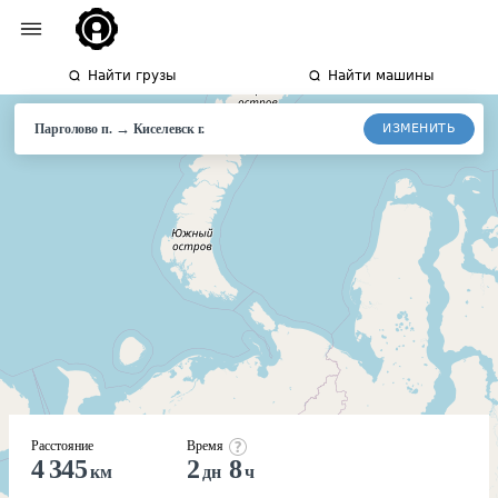
Найти грузы
Найти машины
→
ИЗМЕНИТЬ
Парголово п.
Киселевск
г.
Расстояние
Время
4 345
2
8
км
дн
ч