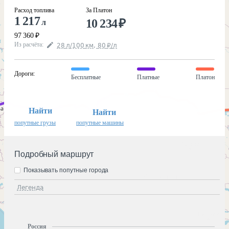
Расход топлива
За Платон
1 217
10 234
₽
л
97 360
₽
Из расчёта
:
28
л
/100
км
,
80
₽
/
л
Дороги
:
Бесплатные
Платные
Платон
Найти
Найти
попутные грузы
попутные машины
Подробный маршрут
Показывать попутные города
Легенда
Россия