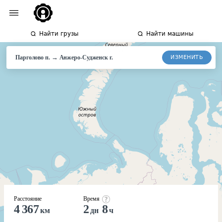
Найти грузы
Найти машины
→
ИЗМЕНИТЬ
Парголово п.
Анжеро-Судженск
г.
Расстояние
Время
4 367
2
8
км
дн
ч