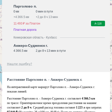
Парголово п.
0 км
0 мин в пути
+
4 366.5 км
+
2 дн 8 ч 13 мин
11 493 ₽ за Платон
А-118
Платная дорога
Кемеровская область - Кузбасс
Анжеро-Судженск г.
4 366.5 км
2 дн 8 ч 13 мин в пути
Нашли ошибку?
Расстояние Парголово п. - Анжеро-Судженск г.
На интерактивной карте маршрут Парголово п. - Анжеро-Судженск г.
показан линией.
Расстояние Парголово п. - Анжеро-Судженск г. составляет
4 366.5 км
по трассе. Ориентировочное время преодоления расстояния на машине
составляет
2 дн 8 ч
. Средний расход топлива составит
1 223 л
при затратах