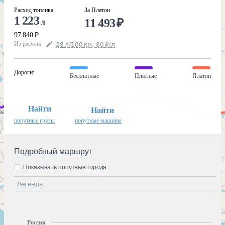
Расход топлива
За Платон
1 223
11 493
₽
л
97 840
₽
Из расчёта
:
28
л
/100
км
,
80
₽
/
л
Дороги
:
Бесплатные
Платные
Платон
Найти
Найти
попутные грузы
попутные машины
Подробный маршрут
Показывать попутные города
Легенда
Россия