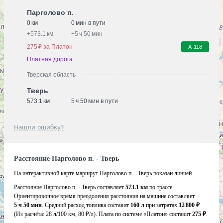
Парголово п.
0 км
0 мин в пути
+
573.1 км
+
5 ч 50 мин
275 ₽ за Платон
А-118
Платная дорога
Тверская область
Тверь
573.1 км
5 ч 50 мин в пути
Нашли ошибку?
Расстояние Парголово п. - Тверь
На интерактивной карте маршрут Парголово п. - Тверь показан линией.
Расстояние Парголово п. - Тверь составляет
573.1 км
по трассе.
Ориентировочное время преодоления расстояния на машине составляет
5 ч 50 мин
. Средний расход топлива составит
160 л
при затратах
12 800 ₽
(Из расчёта:
28 л/100 км, 80 ₽/л)
. Плата по системе «Платон» составит
275 ₽
.