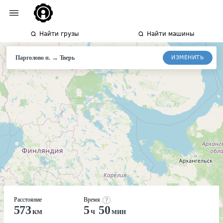
Найти грузы
Найти машины
→
ИЗМЕНИТЬ
Парголово п.
Тверь
Расстояние
Время
573
5
50
км
ч
мин