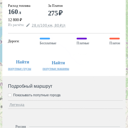
Расход топлива
За Платон
160
275
₽
л
12 800
₽
Из расчёта
:
28
л
/100
км
,
80
₽
/
л
Дороги
:
Бесплатные
Платные
Платон
Найти
Найти
попутные грузы
попутные машины
Подробный маршрут
Показывать попутные города
Легенда
Россия