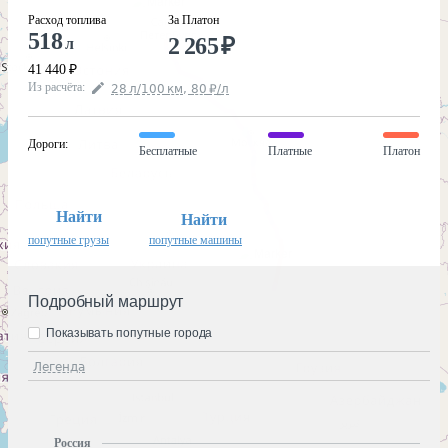
Расход топлива
За Платон
518
2 265
₽
л
41 440
₽
Из расчёта
:
28
л
/100
км
,
80
₽
/
л
Дороги
:
Бесплатные
Платные
Платон
Найти
Найти
попутные грузы
попутные машины
Подробный маршрут
Показывать попутные города
Легенда
Россия