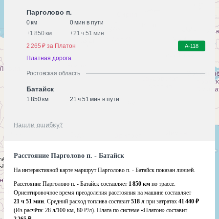
Парголово п.
0 км
0 мин в пути
+
1 850 км
+
21 ч 51 мин
2 265 ₽ за Платон
А-118
Платная дорога
Ростовская область
Батайск
1 850 км
21 ч 51 мин в пути
Нашли ошибку?
Расстояние Парголово п. - Батайск
На интерактивной карте маршрут Парголово п. - Батайск показан линией.
Расстояние Парголово п. - Батайск составляет
1 850 км
по трассе.
Ориентировочное время преодоления расстояния на машине составляет
21 ч 51 мин
. Средний расход топлива составит
518 л
при затратах
41 440 ₽
(Из расчёта:
28 л/100 км, 80 ₽/л)
. Плата по системе «Платон» составит