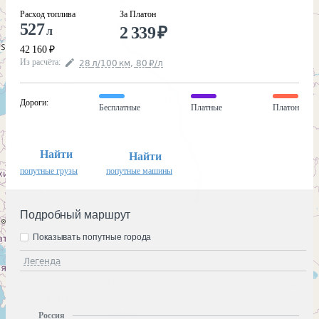
Расход топлива
За Платон
527
2 339
₽
л
42 160
₽
Из расчёта
:
28
л
/100
км
,
80
₽
/
л
Дороги
:
Бесплатные
Платные
Платон
Найти
Найти
попутные грузы
попутные машины
Подробный маршрут
Показывать попутные города
Легенда
Россия