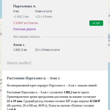
Парголово п.
0 км
0 мин в пути
+
1 882.2 км
+
22 ч 19 мин
2 339 ₽ за Платон
А-118
Платная дорога
Ростовская область
Азов г.
1 882.2 км
22 ч 19 мин в пути
Нашли ошибку?
Расстояние Парголово п. - Азов г.
На интерактивной карте маршрут Парголово п. - Азов г. показан линией.
Расстояние Парголово п. - Азов г. составляет
1 882.2 км
по трассе.
Ориентировочное время преодоления расстояния на машине составляет
22 ч 19 мин
. Средний расход топлива составит
527 л
при затратах
42 160 ₽
(Из расчёта:
28 л/100 км, 80 ₽/л)
. Плата по системе «Платон» составит