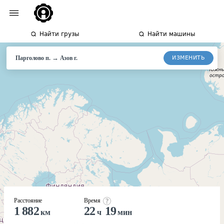
Найти грузы
Найти машины
→
ИЗМЕНИТЬ
Парголово п.
Азов
г.
Расстояние
Время
1 882
22
19
км
ч
мин