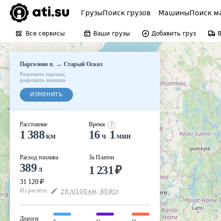
Грузы
Поиск грузов
Машины
Поиск м
Все сервисы
Ваши грузы
Добавить груз
→
Парголово п.
Старый Оскол
Разрешить паромы
,
разрешить зимники
ИЗМЕНИТЬ
Расстояние
Время
1 388
16
1
км
ч
мин
Расход топлива
За Платон
389
1 231
₽
л
31 120
₽
Из расчёта
:
28
л
/100
км
,
80
₽
/
л
Дороги
: