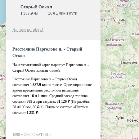
Старый Оскол
1 387.9 км
16 ч 1 мин в пути
Нашли ошибку?
Расстояние Парголово п. - Старый
Оскол
На интерактивной карте маршрут Парголово п. -
Старый Оскол показан линией.
Расстояние Парголово п. - Старый Оскол
составляет
1 387.9 км
по трассе. Ориентировочное
время преодоления расстояния на машине
составляет
16 ч 1 мин
. Средний расход топлива
составит
389 л
при затратах
31 120 ₽
(Из расчёта:
28 л/100 км, 80 ₽/л)
. Плата по системе «Платон»
составит
1 231 ₽
.
1998 −
2026
©
«ATI.SU»