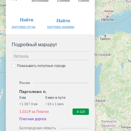
Бесплатные
Платные
Платон
Найти
Найти
попутные грузы
попутные машины
Подробный маршрут
Легенда
Показывать попутные города
Россия
Парголово п.
0 км
0 мин в пути
+
1 387.9 км
+
16 ч 1 мин
1 231 ₽ за Платон
А-118
Платная дорога
Белгородская область