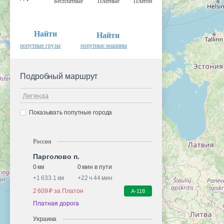
Бесплатные
Платные
Платон
Найти
Найти
попутные грузы
попутные машины
Подробный маршрут
Легенда
Показывать попутные города
Россия
Парголово п.
0 км
0 мин в пути
+
1 633.1 км
+
22 ч 44 мин
2 609 ₽ за Платон
А-118
Платная дорога
Украина