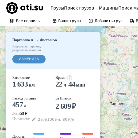
Грузы
Поиск грузов
Машины
Поиск м
Все сервисы
Ваши грузы
Добавить груз
→
Парголово п.
Фастов г-к
Разрешить паромы
,
разрешить зимники
ИЗМЕНИТЬ
Расстояние
Время
1 633
22
44
км
ч
мин
Расход топлива
За Платон
457
2 609
₽
л
36 560
₽
Из расчёта
:
28
л
/100
км
,
80
₽
/
л
Дороги
: