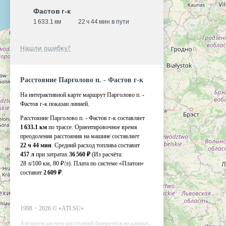
Фастов г-к
1 633.1 км
22 ч 44 мин в пути
Нашли ошибку?
Расстояние Парголово п. - Фастов г-к
На интерактивной карте маршрут Парголово п. -
Фастов г-к показан линией.
Расстояние Парголово п. - Фастов г-к составляет
1 633.1 км
по трассе. Ориентировочное время
преодоления расстояния на машине составляет
22 ч 44 мин
. Средний расход топлива составит
457 л
при затратах
36 560 ₽
(Из расчёта:
28 л/100 км, 80 ₽/л)
. Плата по системе «Платон»
составит
2 609 ₽
.
1998 −
2026
©
«ATI.SU»
Алгоритм расчета расстояний базируется на данных,