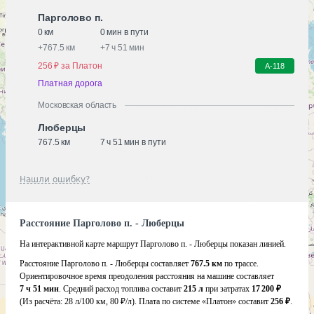
Парголово п.
0 км
0 мин в пути
+
767.5 км
+
7 ч 51 мин
256 ₽ за Платон
А-118
Платная дорога
Московская область
Люберцы
767.5 км
7 ч 51 мин в пути
Нашли ошибку?
Расстояние Парголово п. - Люберцы
На интерактивной карте маршрут Парголово п. - Люберцы показан линией.
Расстояние Парголово п. - Люберцы составляет
767.5 км
по трассе.
Ориентировочное время преодоления расстояния на машине составляет
7 ч 51 мин
. Средний расход топлива составит
215 л
при затратах
17 200 ₽
(Из расчёта:
28 л/100 км, 80 ₽/л)
. Плата по системе «Платон» составит
256 ₽
.