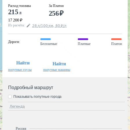
Расход топлива
За Платон
215
256
₽
л
17 200
₽
Из расчёта
:
28
л
/100
км
,
80
₽
/
л
Дороги
:
Бесплатные
Платные
Платон
Найти
Найти
попутные грузы
попутные машины
Подробный маршрут
Показывать попутные города
Легенда
Россия