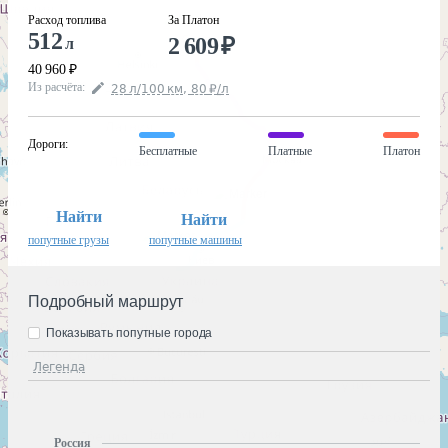
Расход топлива
За Платон
512
2 609
₽
л
40 960
₽
Из расчёта
:
28
л
/100
км
,
80
₽
/
л
Дороги
:
Бесплатные
Платные
Платон
Найти
Найти
попутные грузы
попутные машины
Подробный маршрут
Показывать попутные города
Легенда
Россия