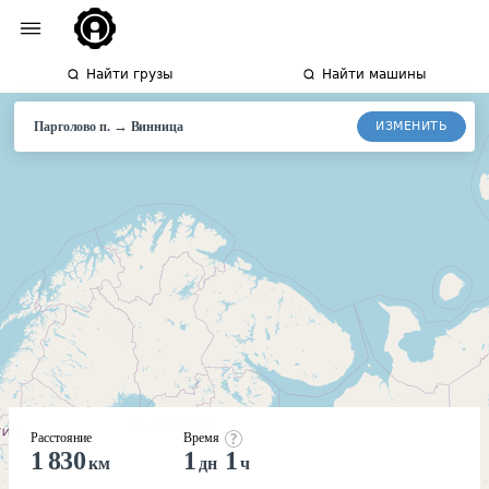
Найти грузы
Найти машины
→
ИЗМЕНИТЬ
Парголово п.
Винница
Расстояние
Время
1 830
1
1
км
дн
ч