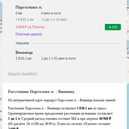
Парголово п.
0 км
0 мин в пути
+
1 830.1 км
+
1 дн 1 ч 31 мин
2 609 ₽ за Платон
А-118
Платная дорога
Украина
Винница
1 830.1 км
1 дн 1 ч 31 мин в пути
Нашли ошибку?
Расстояние Парголово п. - Винница
На интерактивной карте маршрут Парголово п. - Винница показан линией.
Расстояние Парголово п. - Винница составляет
1 830.1 км
по трассе.
Ориентировочное время преодоления расстояния на машине составляет
1 дн 1 ч
. Средний расход топлива составит
512 л
при затратах
40 960 ₽
(Из расчёта:
28 л/100 км, 80 ₽/л)
. Плата по системе «Платон» составит