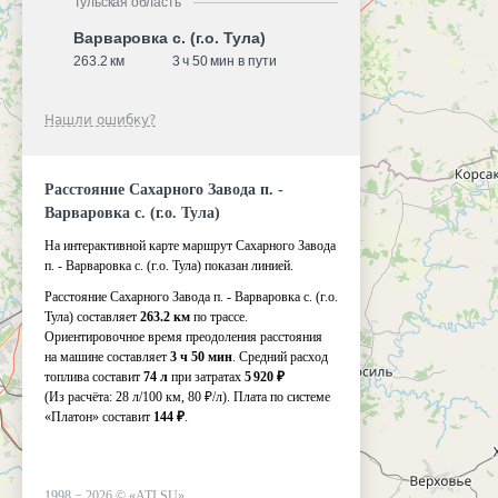
Тульская область
Варваровка с. (г.о. Тула)
263.2 км
3 ч 50 мин в пути
Нашли ошибку?
Расстояние Сахарного Завода п. -
Варваровка с. (г.о. Тула)
На интерактивной карте маршрут Сахарного Завода
п. - Варваровка с. (г.о. Тула) показан линией.
Расстояние Сахарного Завода п. - Варваровка с. (г.о.
Тула) составляет
263.2 км
по трассе.
Ориентировочное время преодоления расстояния
на машине составляет
3 ч 50 мин
. Средний расход
топлива составит
74 л
при затратах
5 920 ₽
(Из расчёта:
28 л/100 км, 80 ₽/л)
. Плата по системе
«Платон» составит
144 ₽
.
1998 −
2026
©
«ATI.SU»