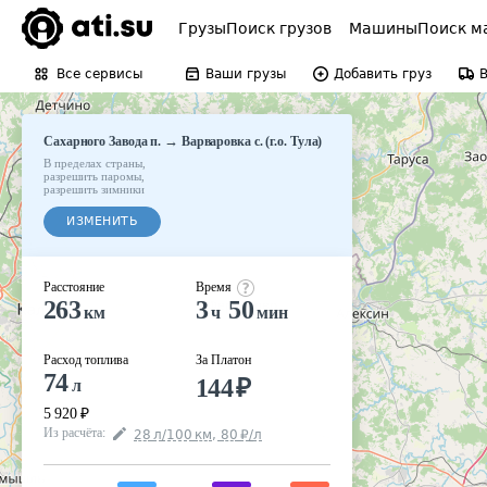
Грузы
Поиск грузов
Машины
Поиск м
Все сервисы
Ваши грузы
Добавить груз
→
Сахарного Завода п.
Варваровка с. (г.о. Тула)
В пределах страны
,
разрешить паромы
,
разрешить зимники
ИЗМЕНИТЬ
Расстояние
Время
263
3
50
км
ч
мин
Расход топлива
За Платон
74
144
₽
л
5 920
₽
Из расчёта
:
28
л
/100
км
,
80
₽
/
л