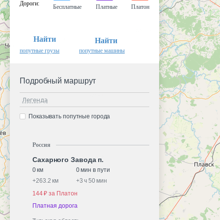
Дороги
:
Бесплатные
Платные
Платон
Найти
Найти
попутные грузы
попутные машины
Подробный маршрут
Легенда
Показывать попутные города
Россия
Сахарного Завода п.
0 км
0 мин в пути
+
263.2 км
+
3 ч 50 мин
144 ₽ за Платон
Платная дорога