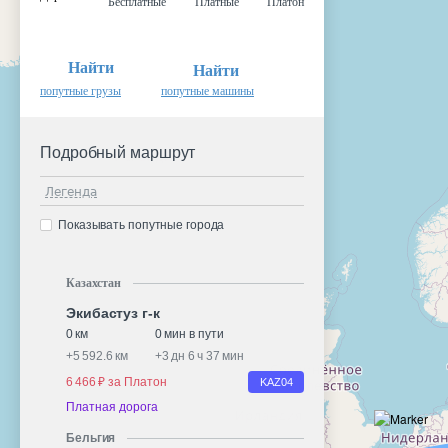
Бесплатные
Платные
Платон
Найти
Найти
попутные грузы
попутные машины
Подробный маршрут
Легенда
Показывать попутные города
Казахстан
Экибастуз г-к
0 км
0 мин в пути
+
5 592.6 км
+
3 дн 6 ч 37 мин
6 466 ₽ за Платон
KАZ04
Платная дорога
Бельгия