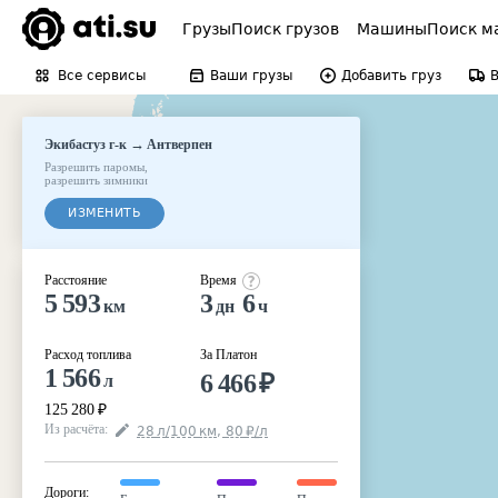
Грузы
Поиск грузов
Машины
Поиск м
Все сервисы
Ваши грузы
Добавить груз
→
Экибастуз г-к
Антверпен
Разрешить паромы
,
разрешить зимники
ИЗМЕНИТЬ
Расстояние
Время
5 593
3
6
км
дн
ч
Расход топлива
За Платон
1 566
6 466
₽
л
125 280
₽
Из расчёта
:
28
л
/100
км
,
80
₽
/
л
Дороги
: