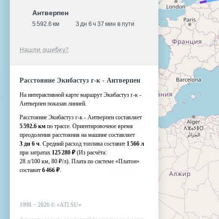
Антверпен
5 592.6 км
3 дн 6 ч 37 мин в пути
Нашли ошибку?
Расстояние Экибастуз г-к - Антверпен
На интерактивной карте маршрут Экибастуз г-к -
Антверпен показан линией.
Расстояние Экибастуз г-к - Антверпен составляет
5 592.6 км
по трассе. Ориентировочное время
преодоления расстояния на машине составляет
3 дн 6 ч
. Средний расход топлива составит
1 566 л
при затратах
125 280 ₽
(Из расчёта:
28 л/100 км, 80 ₽/л)
. Плата по системе «Платон»
составит
6 466 ₽
.
1998 −
2026
©
«ATI.SU»