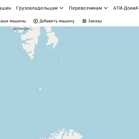
ашин
Грузовладельцам
Перевозчикам
АТИ-Доки
А
Ваши машины
Добавить машину
Заказы