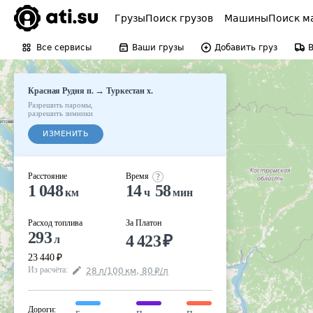
Грузы
Поиск грузов
Машины
Поиск м
Все сервисы
Ваши грузы
Добавить груз
→
Красная Рудня п.
Туркестан х.
Разрешить паромы
,
разрешить зимники
ИЗМЕНИТЬ
Расстояние
Время
1 048
14
58
км
ч
мин
Расход топлива
За Платон
293
4 423
₽
л
23 440
₽
Из расчёта
:
28
л
/100
км
,
80
₽
/
л
Дороги
: