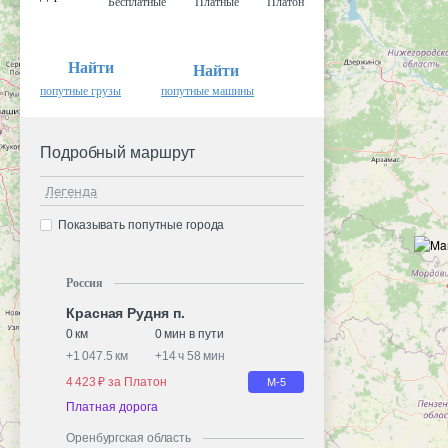
Бесплатные
Платные
Платон
Найти
Найти
попутные грузы
попутные машины
Подробный маршрут
Легенда
Показывать попутные города
Россия
Красная Рудня п.
0 км
0 мин в пути
+
1 047.5 км
+
14 ч 58 мин
4 423 ₽ за Платон
М-5
Платная дорога
Оренбургская область