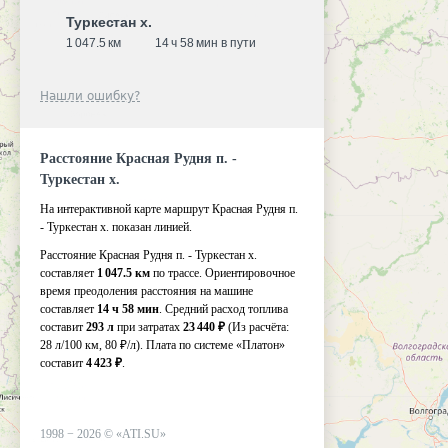
Туркестан х.
1 047.5 км
14 ч 58 мин в пути
Нашли ошибку?
Расстояние Красная Рудня п. -
Туркестан х.
На интерактивной карте маршрут Красная Рудня п.
- Туркестан х. показан линией.
Расстояние Красная Рудня п. - Туркестан х.
составляет
1 047.5 км
по трассе. Ориентировочное
время преодоления расстояния на машине
составляет
14 ч 58 мин
. Средний расход топлива
составит
293 л
при затратах
23 440 ₽
(Из расчёта:
28 л/100 км, 80 ₽/л)
. Плата по системе «Платон»
составит
4 423 ₽
.
1998 −
2026
©
«ATI.SU»