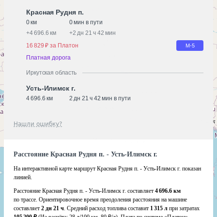
Красная Рудня п.
0 км
0 мин в пути
+
4 696.6 км
+
2 дн 21 ч 42 мин
16 829 ₽ за Платон
М-5
Платная дорога
Иркутская область
Усть-Илимск г.
4 696.6 км
2 дн 21 ч 42 мин в пути
Нашли ошибку?
Расстояние Красная Рудня п. - Усть-Илимск г.
На интерактивной карте маршрут Красная Рудня п. - Усть-Илимск г. показан
линией.
Расстояние Красная Рудня п. - Усть-Илимск г. составляет
4 696.6 км
по трассе. Ориентировочное время преодоления расстояния на машине
составляет
2 дн 21 ч
. Средний расход топлива составит
1 315 л
при затратах