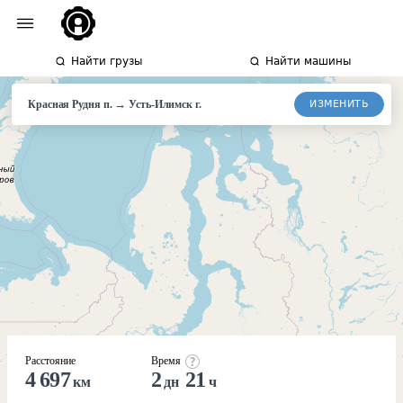
Найти грузы
Найти машины
→
ИЗМЕНИТЬ
Красная Рудня п.
Усть-Илимск г.
Расстояние
Время
4 697
2
21
км
дн
ч