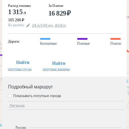
Расход топлива
За Платон
1 315
16 829
₽
л
105 200
₽
Из расчёта
:
28
л
/100
км
,
80
₽
/
л
Дороги
:
Бесплатные
Платные
Платон
Найти
Найти
попутные грузы
попутные машины
Подробный маршрут
Показывать попутные города
Легенда
Россия