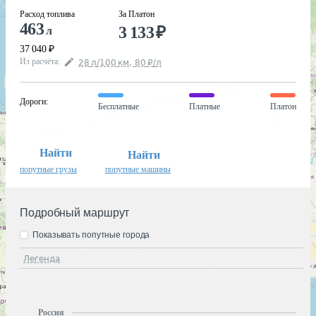
Расход топлива
За Платон
463
3 133
₽
л
37 040
₽
Из расчёта
:
28
л
/100
км
,
80
₽
/
л
Дороги
:
Бесплатные
Платные
Платон
Найти
Найти
попутные грузы
попутные машины
Подробный маршрут
Показывать попутные города
Легенда
Россия