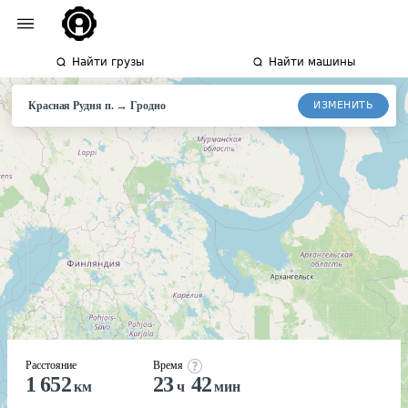
Найти грузы
Найти машины
→
ИЗМЕНИТЬ
Красная Рудня п.
Гродно
Расстояние
Время
1 652
23
42
км
ч
мин