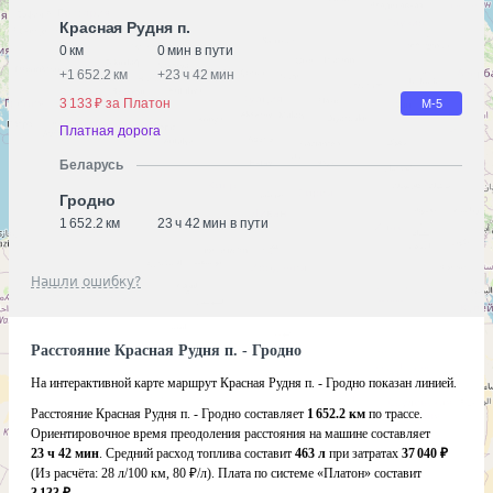
Красная Рудня п.
0 км
0 мин в пути
+
1 652.2 км
+
23 ч 42 мин
3 133 ₽ за Платон
М-5
Платная дорога
Беларусь
Гродно
1 652.2 км
23 ч 42 мин в пути
Нашли ошибку?
Расстояние Красная Рудня п. - Гродно
На интерактивной карте маршрут Красная Рудня п. - Гродно показан линией.
Расстояние Красная Рудня п. - Гродно составляет
1 652.2 км
по трассе.
Ориентировочное время преодоления расстояния на машине составляет
23 ч 42 мин
. Средний расход топлива составит
463 л
при затратах
37 040 ₽
(Из расчёта:
28 л/100 км, 80 ₽/л)
. Плата по системе «Платон» составит