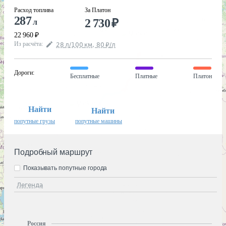
Расход топлива
За Платон
287
2 730
₽
л
22 960
₽
Из расчёта
:
28
л
/100
км
,
80
₽
/
л
Дороги
:
Бесплатные
Платные
Платон
Найти
Найти
попутные грузы
попутные машины
Подробный маршрут
Показывать попутные города
Легенда
Россия