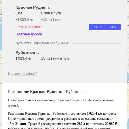
Красная Рудня п.
0 км
0 мин в пути
+
1 023.4 км
+
15 ч 21 мин
2 730 ₽ за Платон
Р-207
М-5
Платная дорога
Луганская Народная Республика
Рубежное г.
1 023.4 км
15 ч 21 мин в пути
Нашли ошибку?
Расстояние Красная Рудня п. - Рубежное г.
На интерактивной карте маршрут Красная Рудня п. - Рубежное г. показан
линией.
Расстояние Красная Рудня п. - Рубежное г. составляет
1 023.4 км
по трассе.
Ориентировочное время преодоления расстояния на машине составляет
15 ч 21 мин
. Средний расход топлива составит
287 л
при затратах
22 960 ₽