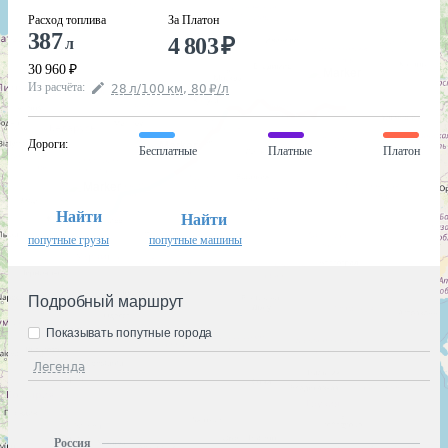
Расход топлива
За Платон
387
4 803
₽
л
30 960
₽
Из расчёта
:
28
л
/100
км
,
80
₽
/
л
Дороги
:
Бесплатные
Платные
Платон
Найти
Найти
попутные грузы
попутные машины
Подробный маршрут
Показывать попутные города
Легенда
Россия