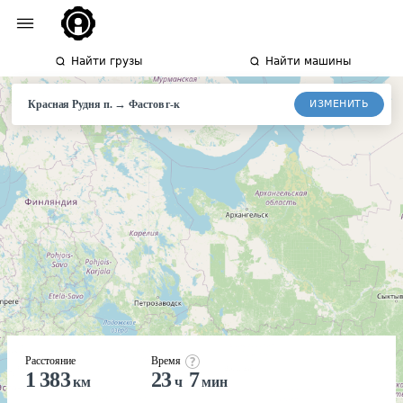
Найти грузы
Найти машины
→
ИЗМЕНИТЬ
Красная Рудня п.
Фастов г-к
Расстояние
Время
1 383
23
7
км
ч
мин