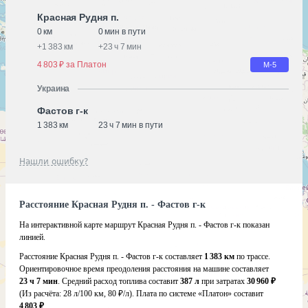
Красная Рудня п.
0 км
0 мин в пути
+
1 383 км
+
23 ч 7 мин
4 803 ₽ за Платон
М-5
Украина
Фастов г-к
1 383 км
23 ч 7 мин в пути
Нашли ошибку?
Расстояние Красная Рудня п. - Фастов г-к
На интерактивной карте маршрут Красная Рудня п. - Фастов г-к показан
линией.
Расстояние Красная Рудня п. - Фастов г-к составляет
1 383 км
по трассе.
Ориентировочное время преодоления расстояния на машине составляет
23 ч 7 мин
. Средний расход топлива составит
387 л
при затратах
30 960 ₽
(Из расчёта:
28 л/100 км, 80 ₽/л)
. Плата по системе «Платон» составит
4 803 ₽
.