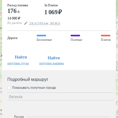
Расход топлива
За Платон
176
1 069
₽
л
14 080
₽
Из расчёта
:
28
л
/100
км
,
80
₽
/
л
Дороги
:
Бесплатные
Платные
Платон
Найти
Найти
попутные грузы
попутные машины
Подробный маршрут
Показывать попутные города
Легенда
Россия