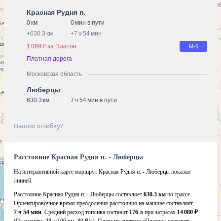
Красная Рудня п.
0 км
0 мин в пути
+
630.3 км
+
7 ч 54 мин
1 069 ₽ за Платон
М-5
Платная дорога
Московская область
Люберцы
630.3 км
7 ч 54 мин в пути
Нашли ошибку?
Расстояние Красная Рудня п. - Люберцы
На интерактивной карте маршрут Красная Рудня п. - Люберцы показан
линией.
Расстояние Красная Рудня п. - Люберцы составляет
630.3 км
по трассе.
Ориентировочное время преодоления расстояния на машине составляет
7 ч 54 мин
. Средний расход топлива составит
176 л
при затратах
14 080 ₽