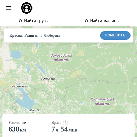
Найти грузы
Найти машины
→
ИЗМЕНИТЬ
Красная Рудня п.
Люберцы
Расстояние
Время
630
7
54
км
ч
мин