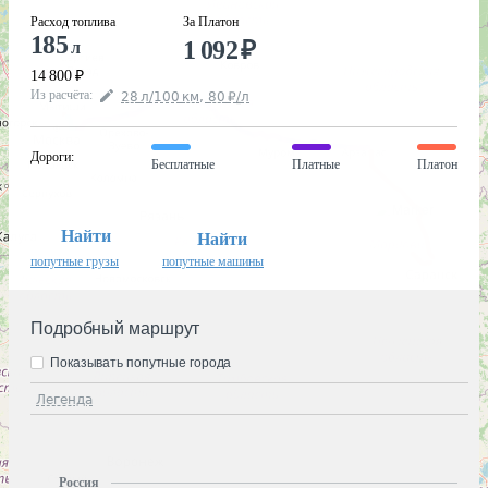
Расход топлива
За Платон
185
1 092
₽
л
14 800
₽
Из расчёта
:
28
л
/100
км
,
80
₽
/
л
Дороги
:
Бесплатные
Платные
Платон
Найти
Найти
попутные грузы
попутные машины
Подробный маршрут
Показывать попутные города
Легенда
Россия