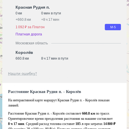
Красная Рудня п.
0 км
0 мин в пути
+
660.8 км
+
8 ч 17 мин
1 092 ₽ за Платон
М-5
Платная дорога
Московская область
Королёв
660.8 км
8 ч 17 мин в пути
Нашли ошибку?
Расстояние Красная Рудня п. - Королёв
На интерактивной карте маршрут Красная Рудня п. - Королёв показан
линией.
Расстояние Красная Рудня п. - Королёв составляет
660.8 км
по трассе.
Ориентировочное время преодоления расстояния на машине составляет
8 ч 17 мин
. Средний расход топлива составит
185 л
при затратах
14 800 ₽