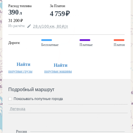
Расход топлива
За Платон
390
4 759
₽
л
31 200
₽
Из расчёта
:
28
л
/100
км
,
80
₽
/
л
Дороги
:
Бесплатные
Платные
Платон
Найти
Найти
попутные грузы
попутные машины
Подробный маршрут
Показывать попутные города
Легенда
Россия