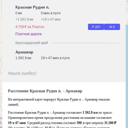
Красная Рудня п.
0 км
0 мин в пути
+
1 392.9 км
+
19 ч 47 мин
4 759 ₽ за Платон
Р-207
М-5
Платная дорога
Краснодарский край
Армавир
1 392.9 км
19 ч 47 мин в пути
Нашли ошибку?
Расстояние Красная Рудня п. - Армавир
На интерактивной карте маршрут Красная Рудня п. - Армавир показан
линией.
Расстояние Красная Рудня п. - Армавир составляет
1 392.9 км
по трассе.
Ориентировочное время преодоления расстояния на машине составляет
19 ч 47 мин
. Средний расход топлива составит
390 л
при затратах
31 200 ₽