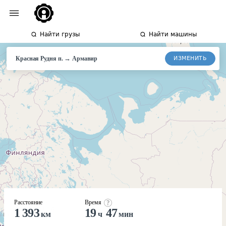
Найти грузы
Найти машины
→
ИЗМЕНИТЬ
Красная Рудня п.
Армавир
Расстояние
Время
1 393
19
47
км
ч
мин