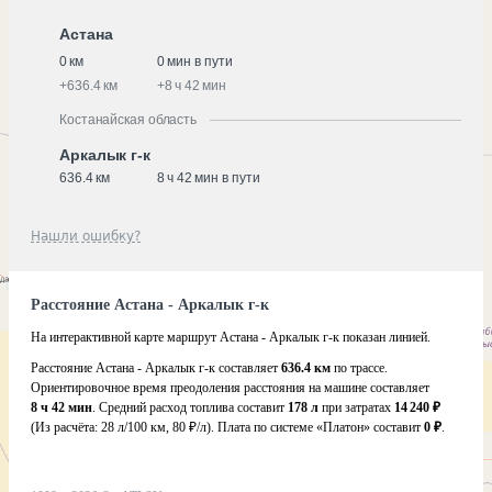
Астана
0 км
0 мин в пути
+
636.4 км
+
8 ч 42 мин
Костанайская область
Аркалык г-к
636.4 км
8 ч 42 мин в пути
Нашли ошибку?
Расстояние Астана - Аркалык г-к
На интерактивной карте маршрут Астана - Аркалык г-к показан линией.
Расстояние Астана - Аркалык г-к составляет
636.4 км
по трассе.
Ориентировочное время преодоления расстояния на машине составляет
8 ч 42 мин
. Средний расход топлива составит
178 л
при затратах
14 240 ₽
(Из расчёта:
28 л/100 км, 80 ₽/л)
. Плата по системе «Платон» составит
0 ₽
.