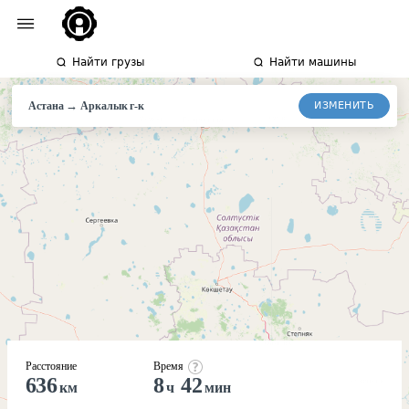
Найти грузы
Найти машины
→
ИЗМЕНИТЬ
Астана
Аркалык
г-к
Расстояние
Время
636
8
42
км
ч
мин