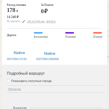
Расход топлива
За Платон
178
0
₽
л
14 240
₽
Из расчёта
:
28
л
/100
км
,
80
₽
/
л
Дороги
:
Бесплатные
Платные
Платон
Найти
Найти
попутные грузы
попутные машины
Подробный маршрут
Показывать попутные города
Легенда
Казахстан