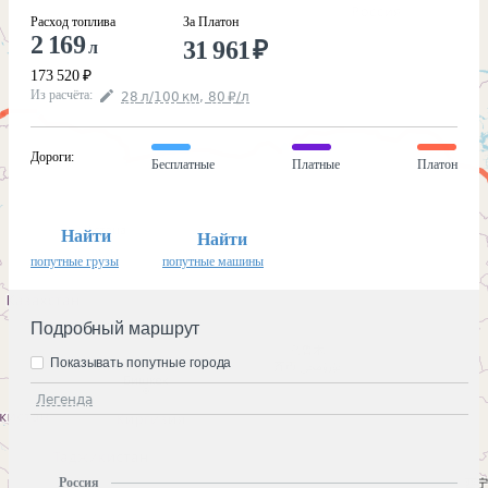
Расход топлива
За Платон
2 169
31 961
₽
л
173 520
₽
Из расчёта
:
28
л
/100
км
,
80
₽
/
л
Дороги
:
Бесплатные
Платные
Платон
Найти
Найти
попутные грузы
попутные машины
Подробный маршрут
Показывать попутные города
Легенда
Россия