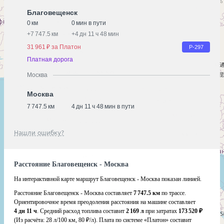
Благовещенск
0 км
0 мин в пути
+
7 747.5 км
+
4 дн 11 ч 48 мин
31 961 ₽ за Платон
Р-297
Платная дорога
Москва
Москва
7 747.5 км
4 дн 11 ч 48 мин в пути
Нашли ошибку?
Расстояние Благовещенск - Москва
На интерактивной карте маршрут Благовещенск - Москва показан линией.
Расстояние Благовещенск - Москва составляет
7 747.5 км
по трассе.
Ориентировочное время преодоления расстояния на машине составляет
4 дн 11 ч
. Средний расход топлива составит
2 169 л
при затратах
173 520 ₽
(Из расчёта:
28 л/100 км, 80 ₽/л)
. Плата по системе «Платон» составит