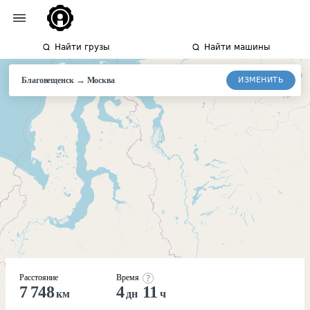
Найти грузы
Найти машины
→
ИЗМЕНИТЬ
Благовещенск
Москва
Расстояние
Время
7 748
4
11
км
дн
ч