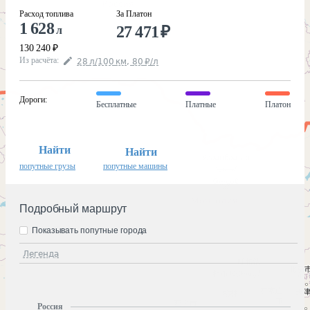
Расход топлива
За Платон
1 628
27 471
₽
л
130 240
₽
Из расчёта
:
28
л
/100
км
,
80
₽
/
л
Дороги
:
Бесплатные
Платные
Платон
Найти
Найти
попутные грузы
попутные машины
Подробный маршрут
Показывать попутные города
Легенда
Россия