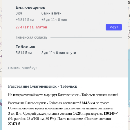
Благовещенск
0 км
0 мин в пути
+
5 814.5 км
+
3 дн 11 ч 8 мин
27 471 ₽ за Платон
Р-297
Тюменская область
Тобольск
5 814.5 км
3 дн 11 ч 8 мин в пути
Нашли ошибку?
Расстояние Благовещенск - Тобольск
На интерактивной карте маршрут Благовещенск - Тобольск показан линией.
Расстояние Благовещенск - Тобольск составляет
5 814.5 км
по трассе.
Ориентировочное время преодоления расстояния на машине составляет
3 дн 11 ч
. Средний расход топлива составит
1 628 л
при затратах
130 240 ₽
(Из расчёта:
28 л/100 км, 80 ₽/л)
. Плата по системе «Платон» составит
27 471 ₽
.