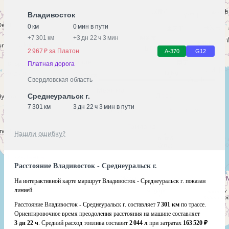
Владивосток
0 км
0 мин в пути
+
7 301 км
+
3 дн 22 ч 3 мин
2 967 ₽ за Платон
А-370
G12
Платная дорога
Свердловская область
Среднеуральск г.
7 301 км
3 дн 22 ч 3 мин в пути
Нашли ошибку?
Расстояние Владивосток - Среднеуральск г.
На интерактивной карте маршрут Владивосток - Среднеуральск г. показан
линией.
Расстояние Владивосток - Среднеуральск г. составляет
7 301 км
по трассе.
Ориентировочное время преодоления расстояния на машине составляет
3 дн 22 ч
. Средний расход топлива составит
2 044 л
при затратах
163 520 ₽