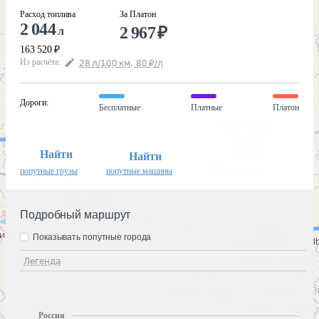
Расход топлива
За Платон
2 044
2 967
₽
л
163 520
₽
Из расчёта
:
28
л
/100
км
,
80
₽
/
л
Дороги
:
Бесплатные
Платные
Платон
Найти
Найти
попутные грузы
попутные машины
Подробный маршрут
Показывать попутные города
Легенда
Россия