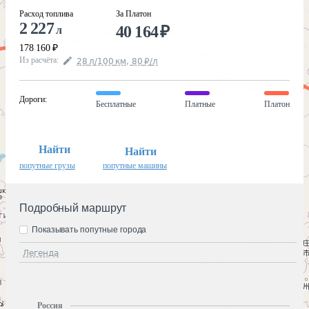
Расход топлива
За Платон
2 227
40 164
₽
л
178 160
₽
Из расчёта
:
28
л
/100
км
,
80
₽
/
л
Дороги
:
Бесплатные
Платные
Платон
Найти
Найти
попутные грузы
попутные машины
Подробный маршрут
Показывать попутные города
Легенда
Россия