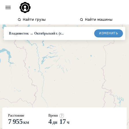
Найти грузы
Найти машины
→
ИЗМЕНИТЬ
Владивосток
Октябрьский
г. (г...
Расстояние
Время
7 955
4
17
км
дн
ч