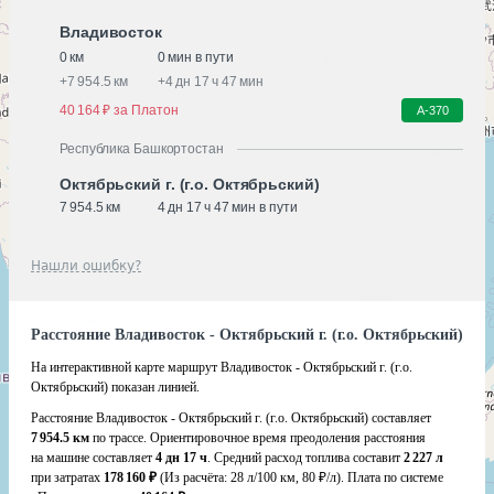
Владивосток
0 км
0 мин в пути
+
7 954.5 км
+
4 дн 17 ч 47 мин
40 164 ₽ за Платон
А-370
Республика Башкортостан
Октябрьский г. (г.о. Октябрьский)
7 954.5 км
4 дн 17 ч 47 мин в пути
Нашли ошибку?
Расстояние Владивосток - Октябрьский г. (г.о. Октябрьский)
На интерактивной карте маршрут Владивосток - Октябрьский г. (г.о.
Октябрьский) показан линией.
Расстояние Владивосток - Октябрьский г. (г.о. Октябрьский) составляет
7 954.5 км
по трассе. Ориентировочное время преодоления расстояния
на машине составляет
4 дн 17 ч
. Средний расход топлива составит
2 227 л
при затратах
178 160 ₽
(Из расчёта:
28 л/100 км, 80 ₽/л)
. Плата по системе