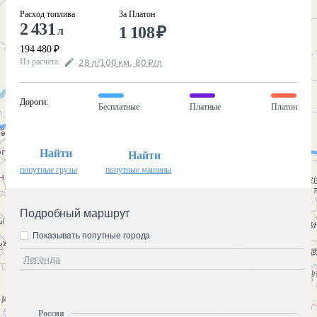
Расход топлива
За Платон
2 431
1 108
₽
л
194 480
₽
Из расчёта
:
28
л
/100
км
,
80
₽
/
л
Дороги
:
Бесплатные
Платные
Платон
Найти
Найти
попутные грузы
попутные машины
Подробный маршрут
Показывать попутные города
Легенда
Россия