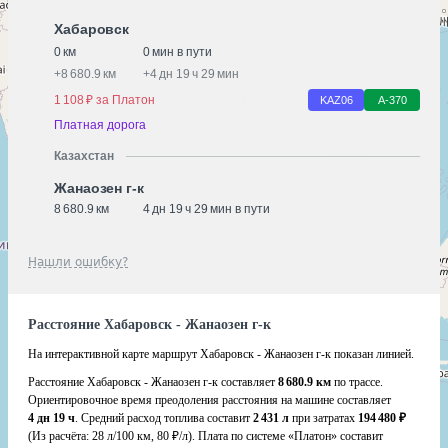
Хабаровск
0 км
0 мин в пути
+
8 680.9 км
+
4 дн 19 ч 29 мин
1 108 ₽ за Платон
KАZ06
А-370
Платная дорога
Казахстан
Жанаозен г-к
8 680.9 км
4 дн 19 ч 29 мин в пути
Нашли ошибку?
Расстояние Хабаровск - Жанаозен г-к
На интерактивной карте маршрут Хабаровск - Жанаозен г-к показан линией.
Расстояние Хабаровск - Жанаозен г-к составляет
8 680.9 км
по трассе.
Ориентировочное время преодоления расстояния на машине составляет
4 дн 19 ч
. Средний расход топлива составит
2 431 л
при затратах
194 480 ₽
(Из расчёта:
28 л/100 км, 80 ₽/л)
. Плата по системе «Платон» составит