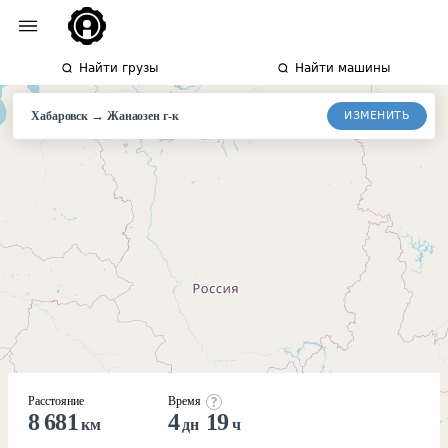
Найти грузы
Найти машины
→
ИЗМЕНИТЬ
Хабаровск
Жанаозен
г-к
Расстояние
Время
8 681
4
19
км
дн
ч