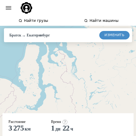
Найти грузы
Найти машины
→
ИЗМЕНИТЬ
Братск
Екатеринбург
Расстояние
Время
3 275
1
22
км
дн
ч