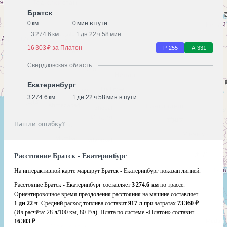
Братск
0 км
0 мин в пути
+
3 274.6 км
+
1 дн 22 ч 58 мин
16 303 ₽ за Платон
Р-255
А-331
Свердловская область
Екатеринбург
3 274.6 км
1 дн 22 ч 58 мин в пути
Нашли ошибку?
Расстояние Братск - Екатеринбург
На интерактивной карте маршрут Братск - Екатеринбург показан линией.
Расстояние Братск - Екатеринбург составляет
3 274.6 км
по трассе.
Ориентировочное время преодоления расстояния на машине составляет
1 дн 22 ч
. Средний расход топлива составит
917 л
при затратах
73 360 ₽
(Из расчёта:
28 л/100 км, 80 ₽/л)
. Плата по системе «Платон» составит
16 303 ₽
.