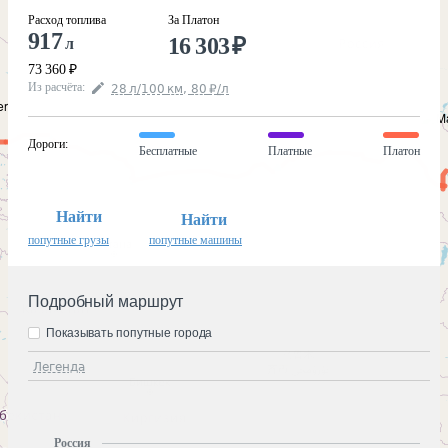
Расход топлива
За Платон
917
16 303
₽
л
73 360
₽
Из расчёта
:
28
л
/100
км
,
80
₽
/
л
Дороги
:
Бесплатные
Платные
Платон
Найти
Найти
попутные грузы
попутные машины
Подробный маршрут
Показывать попутные города
Легенда
Россия