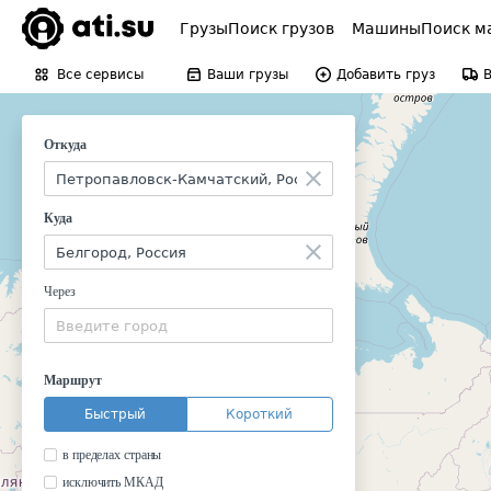
Грузы
Поиск грузов
Машины
Поиск м
Все сервисы
Ваши грузы
Добавить груз
Откуда
Куда
Через
Маршрут
Быстрый
Короткий
в пределах страны
исключить МКАД