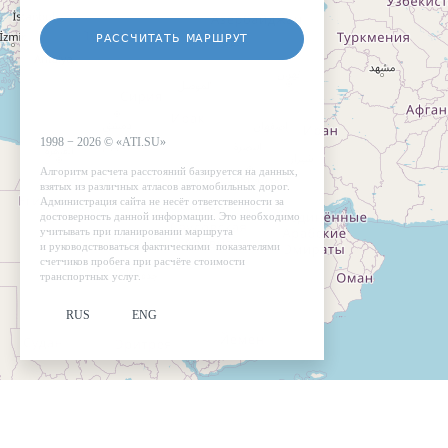
РАССЧИТАТЬ МАРШРУТ
1998 −
2026
©
«ATI.SU»
Алгоритм расчета расстояний базируется на данных,
взятых из различных атласов автомобильных дорог.
Администрация сайта не несёт ответственности за
достоверность данной информации. Это необходимо
учитывать при планировании маршрута
и руководствоваться фактическими показателями
счетчиков пробега при расчёте стоимости
транспортных услуг.
RUS
ENG