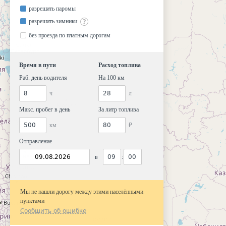
разрешить паромы
разрешить зимники
без проезда по платным дорогам
Время в пути
Расход топлива
Раб. день водителя
На 100 км
ч
л
Макс. пробег в день
За литр топлива
км
₽
Отправление
в
:
Мы не нашли дорогу между этими населёнными
пунктами
Сообщить об ошибке