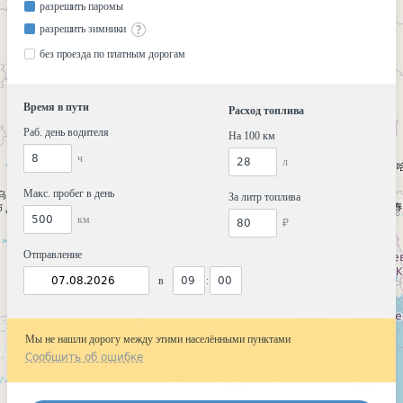
разрешить паромы
разрешить зимники
без проезда по платным дорогам
Время в пути
Расход топлива
Раб. день водителя
На 100 км
ч
л
Макс. пробег в день
За литр топлива
км
₽
Отправление
в
:
Мы не нашли дорогу между этими населёнными пунктами
Сообщить об ошибке