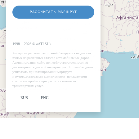
РАССЧИТАТЬ МАРШРУТ
1998 −
2026
©
«ATI.SU»
Алгоритм расчета расстояний базируется на данных,
взятых из различных атласов автомобильных дорог.
Администрация сайта не несёт ответственности за
достоверность данной информации. Это необходимо
учитывать при планировании маршрута
и руководствоваться фактическими показателями
счетчиков пробега при расчёте стоимости
транспортных услуг.
RUS
ENG