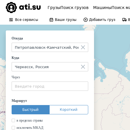
Грузы
Поиск грузов
Машины
Поиск м
Все сервисы
Ваши грузы
Добавить груз
Откуда
Куда
Через
Маршрут
Быстрый
Короткий
в пределах страны
исключить МКАД