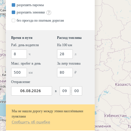
разрешить паромы
разрешить зимники
без проезда по платным дорогам
Время в пути
Расход топлива
Раб. день водителя
На 100 км
ч
л
Макс. пробег в день
За литр топлива
км
₽
Отправление
в
:
Мы не нашли дорогу между этими населёнными
пунктами
Сообщить об ошибке