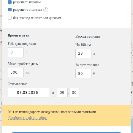
разрешить паромы
разрешить зимники
без проезда по платным дорогам
Время в пути
Расход топлива
Раб. день водителя
На 100 км
ч
л
Макс. пробег в день
За литр топлива
км
₽
Отправление
в
:
Мы не нашли дорогу между этими населёнными пунктами
Сообщить об ошибке