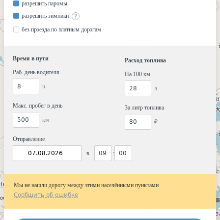
разрешить паромы
разрешить зимники
без проезда по платным дорогам
Время в пути
Расход топлива
Раб. день водителя
На 100 км
ч
л
Макс. пробег в день
За литр топлива
км
₽
Отправление
в
:
Мы не нашли дорогу между этими населёнными пунктами
Сообщить об ошибке