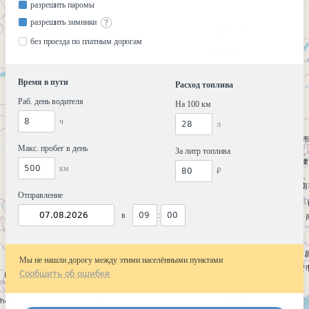
разрешить паромы
разрешить зимники
без проезда по платным дорогам
Время в пути
Расход топлива
Раб. день водителя
На 100 км
ч
л
Макс. пробег в день
За литр топлива
км
₽
Отправление
в
:
Мы не нашли дорогу между этими населёнными пунктами
Сообщить об ошибке