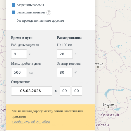
разрешить паромы
разрешить зимники
без проезда по платным дорогам
Время в пути
Расход топлива
Раб. день водителя
На 100 км
ч
л
Макс. пробег в день
За литр топлива
км
₽
Отправление
в
:
Мы не нашли дорогу между этими населёнными
пунктами
Сообщить об ошибке