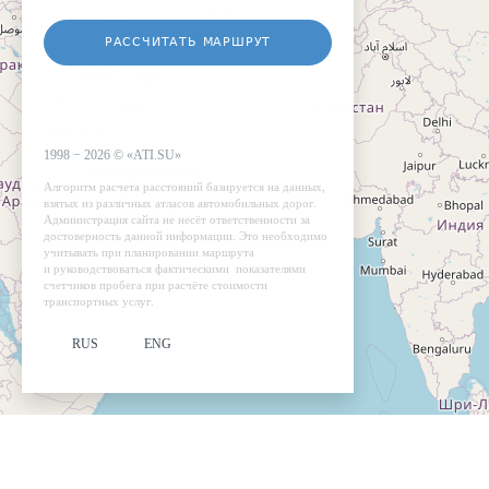
РАССЧИТАТЬ МАРШРУТ
1998 −
2026
©
«ATI.SU»
Алгоритм расчета расстояний базируется на данных,
взятых из различных атласов автомобильных дорог.
Администрация сайта не несёт ответственности за
достоверность данной информации. Это необходимо
учитывать при планировании маршрута
и руководствоваться фактическими показателями
счетчиков пробега при расчёте стоимости
транспортных услуг.
RUS
ENG