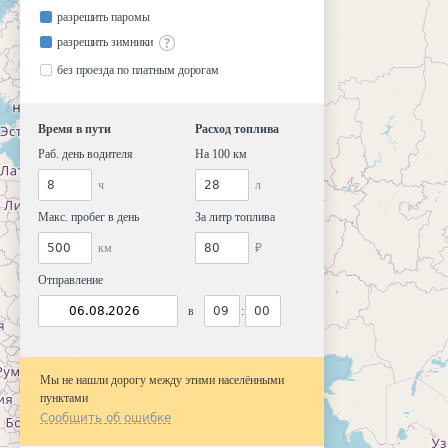
разрешить паромы
разрешить зимники
без проезда по платным дорогам
Время в пути
Расход топлива
Раб. день водителя
На 100 км
ч
л
Макс. пробег в день
За литр топлива
км
₽
Отправление
в
:
Мы не нашли дорогу между этими населёнными
пунктами
Сообщить об ошибке