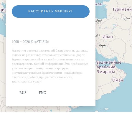
РАССЧИТАТЬ МАРШРУТ
1998 −
2026
©
«ATI.SU»
Алгоритм расчета расстояний базируется на данных,
взятых из различных атласов автомобильных дорог.
Администрация сайта не несёт ответственности за
достоверность данной информации. Это необходимо
учитывать при планировании маршрута
и руководствоваться фактическими показателями
счетчиков пробега при расчёте стоимости
транспортных услуг.
RUS
ENG