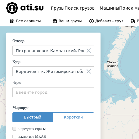
Грузы
Поиск грузов
Машины
Поиск м
Все сервисы
Ваши грузы
Добавить груз
Откуда
Куда
Через
Маршрут
Быстрый
Короткий
в пределах страны
исключить МКАД