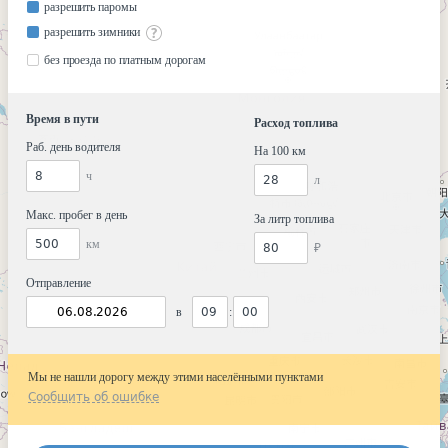
разрешить паромы
разрешить зимники
без проезда по платным дорогам
Время в пути
Расход топлива
Раб. день водителя
На 100 км
ч
л
Макс. пробег в день
За литр топлива
км
₽
Отправление
в
:
Мы не нашли дорогу между этими населёнными пунктами
Сообщить об ошибке