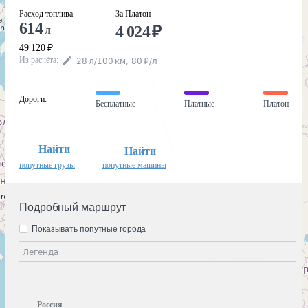
Расход топлива
За Платон
614
4 024
₽
л
49 120
₽
Из расчёта
:
28
л
/100
км
,
80
₽
/
л
Дороги
:
Бесплатные
Платные
Платон
Найти
Найти
попутные грузы
попутные машины
Подробный маршрут
Показывать попутные города
Легенда
Россия