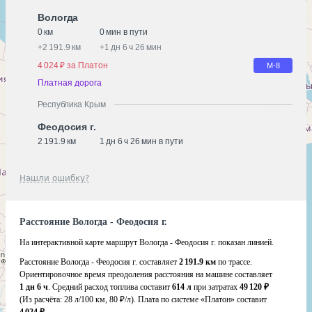
Вологда
0 км
0 мин в пути
+
2 191.9 км
+
1 дн 6 ч 26 мин
4 024 ₽ за Платон
М-8
Платная дорога
Республика Крым
Феодосия г.
2 191.9 км
1 дн 6 ч 26 мин в пути
Нашли ошибку?
Расстояние Вологда - Феодосия г.
На интерактивной карте маршрут Вологда - Феодосия г. показан линией.
Расстояние Вологда - Феодосия г. составляет
2 191.9 км
по трассе.
Ориентировочное время преодоления расстояния на машине составляет
1 дн 6 ч
. Средний расход топлива составит
614 л
при затратах
49 120 ₽
(Из расчёта:
28 л/100 км, 80 ₽/л)
. Плата по системе «Платон» составит